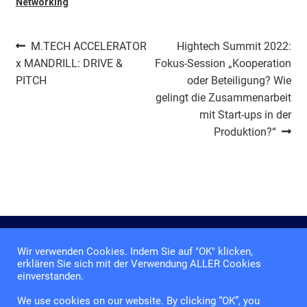
Networking
Beitragsnavigation
Vorheriger
Nächster
M.TECH ACCELERATOR
Hightech Summit 2022:
Beitrag:
Beitrag:
x MANDRILL: DRIVE &
Fokus-Session „Kooperation
PITCH
oder Beteiligung? Wie
gelingt die Zusammenarbeit
mit Start-ups in der
Produktion?“
Wir verwenden Cookies. Indem Sie auf "OK" klicken,
Impressum
erklären Sie sich mit der Verwendung ALLER Cookies
einverstanden.
Datenschutzerklärung
We use cookies on our website. By clicking “OK”, you