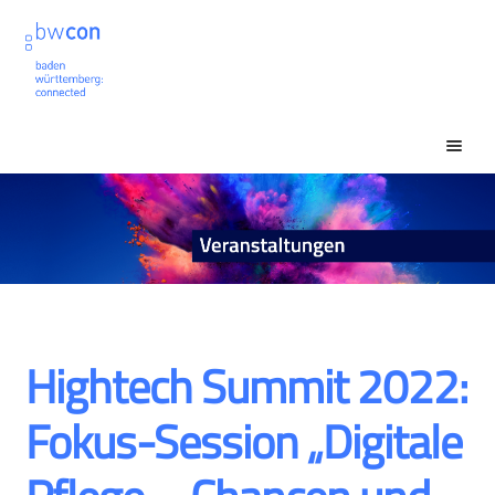
Zur
Zum
Navigation
Inhalt
springen
springen
Unt
Veranstaltungssuche
ausk
Unt
Mein Konto
ausk
Hightech Summit 2022:
Fokus-Session „Digitale