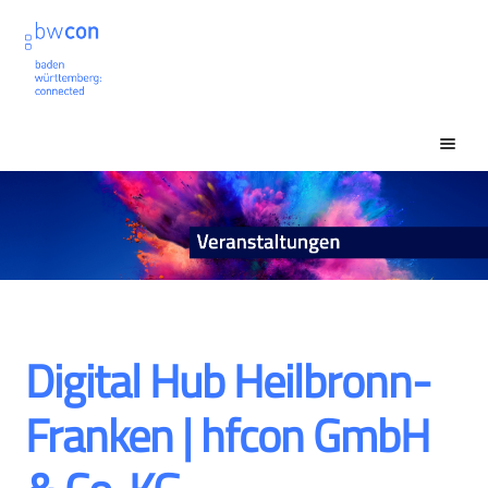
Zur
Zum
Navigation
Inhalt
springen
springen
Unt
Veranstaltungssuche
ausk
Unt
Mein Konto
ausk
Digital Hub Heilbronn-
Franken | hfcon GmbH