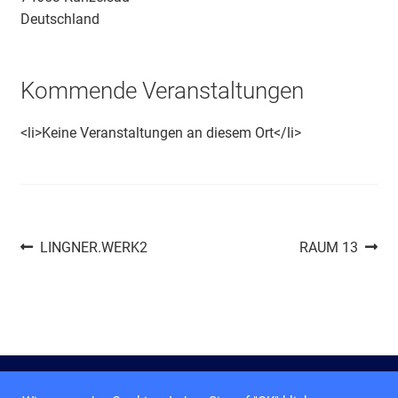
Deutschland
Kommende Veranstaltungen
<li>Keine Veranstaltungen an diesem Ort</li>
Beitragsnavigation
Vorheriger
Nächster
LINGNER.WERK2
RAUM 13
Beitrag:
Beitrag: