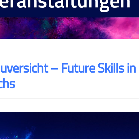
uversicht – Future Skills in
chs