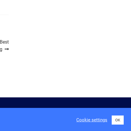
 Best
ng
ngungen
Cookie settings
OK