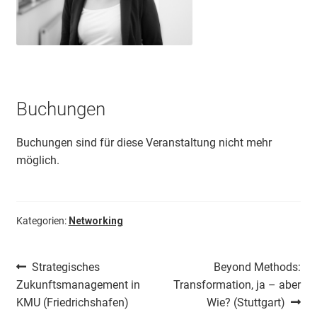
Buchungen
Buchungen sind für diese Veranstaltung nicht mehr
möglich.
Kategorien:
Networking
Beitragsnavigation
Vorheriger
Nächster
Strategisches
Beyond Methods:
Beitrag:
Beitrag:
Zukunftsmanagement in
Transformation, ja – aber
KMU (Friedrichshafen)
Wie? (Stuttgart)