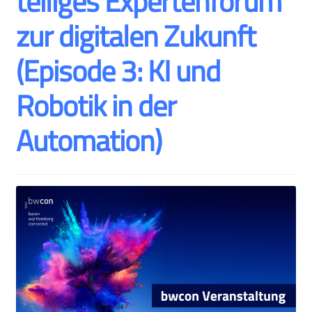
teiliges Expertenforum
zur digitalen Zukunft
(Episode 3: KI und
Robotik in der
Automation)