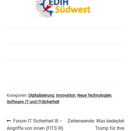
Kategorien:
Digitalisierung
,
Innovation
,
Neue Technologien
,
Software, IT und IT-Sicherheit
Beitragsnavigation
Vorheriger
Nächster
Forum IT Sicherheit III –
Zeitenwende: Was bedeutet
Beitrag:
Beitrag:
Angriffe von innen (FITS III)
Trump für Ihre