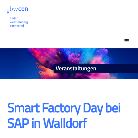
Zur
Zum
Navigation
Inhalt
springen
springen
Unt
Veranstaltungssuche
ausk
Unt
Mein Konto
ausk
Smart Factory Day bei
SAP in Walldorf