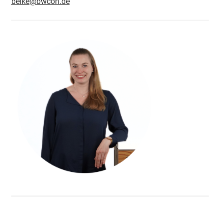
belke@bwcon.de