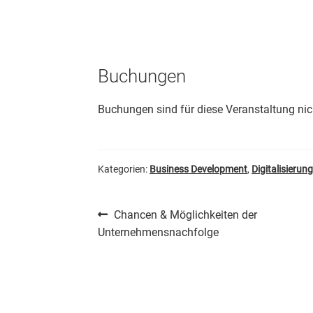
Buchungen
Buchungen sind für diese Veranstaltung ni
Kategorien:
Business Development
,
Digitalisierun
Beitragsnavigation
Vorheriger
Chancen & Möglichkeiten der
Beitrag:
Unternehmensnachfolge