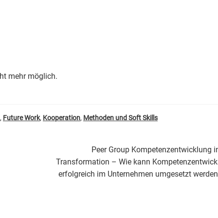
cht mehr möglich.
g
,
Future Work
,
Kooperation
,
Methoden und Soft Skills
Nächster
Peer Group Kompetenzentwicklung in
Beitrag:
Transformation – Wie kann Kompetenzentwick
erfolgreich im Unternehmen umgesetzt werde