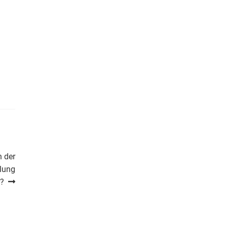
 der
lung
n?