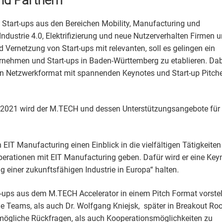
 Start-ups aus den Bereichen Mobility, Manufacturing und
dustrie 4.0, Elektrifizierung und neue Nutzerverhalten Firmen u
 Vernetzung von Start-ups mit relevanten, soll es gelingen ein
ernehmen und Start-ups in Baden-Württemberg zu etablieren. Da
n Netzwerkformat mit spannenden Keynotes und Start-up Pitch
n 2021 wird der M.TECH und dessen Unterstützungsangebote für
EIT Manufacturing einen Einblick in die vielfältigen Tätigkeite
rationen mit EIT Manufacturing geben. Dafür wird er eine Key
einer zukunftsfähigen Industrie in Europa“ halten.
ups aus dem M.TECH Accelerator in einem Pitch Format vorstel
ie Teams, als auch Dr. Wolfgang Kniejsk, später in Breakout R
 mögliche Rückfragen, als auch Kooperationsmöglichkeiten zu