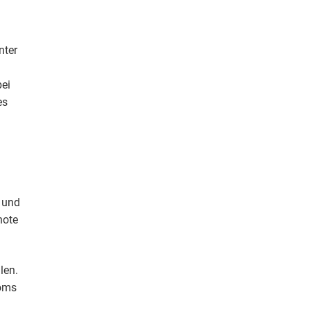
nter
bei
es
n und
note
len.
ooms