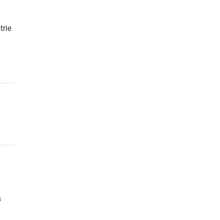
trie
s