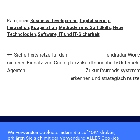
Kategorien:
Business Development
,
Digitalisierung
,
Innovation
,
Kooperation
,
Methoden und Soft Skills
,
Neue
Technologien
,
Software, IT und IT-Sicherheit
Beitragsnavigation
Vorheriger
Nächster
Sicherheitsnetze für den
Trendradar Work
Beitrag:
Beitrag:
sicheren Einsatz von Coding
für zukunftsorientierte Unterneh
Agenten
Zukunftstrends systema
erkennen und strategisch nutz
Wir verwenden Cookies. Indem Sie auf "OK" klicken,
Impressum
erklären Sie sich mit der Verwendung ALLER Cookies