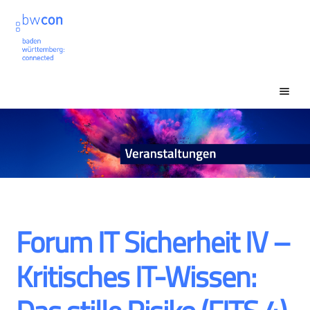
Zur
Zum
Navigation
Inhalt
springen
springen
Unt
Veranstaltungssuche
ausk
Unt
Mein Konto
ausk
Forum IT Sicherheit IV –
Kritisches IT-Wissen: